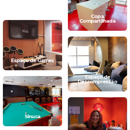
Copa
Compartilhada
Espaço de Games
Espaço de
Descompressão
Sinuca